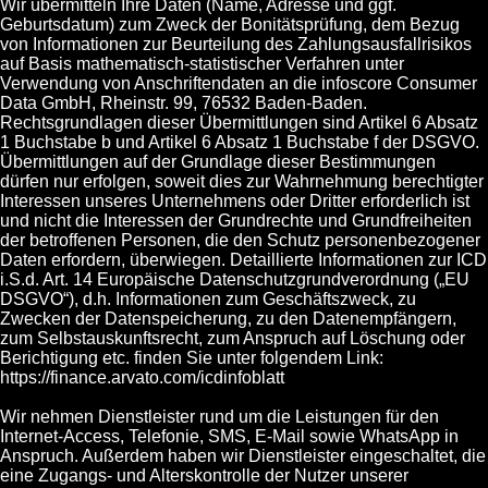
Wir übermitteln Ihre Daten (Name, Adresse und ggf.
Geburtsdatum) zum Zweck der Bonitätsprüfung, dem Bezug
von Informationen zur Beurteilung des Zahlungsausfallrisikos
auf Basis mathematisch-statistischer Verfahren unter
Verwendung von Anschriftendaten an die infoscore Consumer
Data GmbH, Rheinstr. 99, 76532 Baden-Baden.
Rechtsgrundlagen dieser Übermittlungen sind Artikel 6 Absatz
1 Buchstabe b und Artikel 6 Absatz 1 Buchstabe f der DSGVO.
Übermittlungen auf der Grundlage dieser Bestimmungen
dürfen nur erfolgen, soweit dies zur Wahrnehmung berechtigter
Interessen unseres Unternehmens oder Dritter erforderlich ist
und nicht die Interessen der Grundrechte und Grundfreiheiten
der betroffenen Personen, die den Schutz personenbezogener
Daten erfordern, überwiegen. Detaillierte Informationen zur ICD
i.S.d. Art. 14 Europäische Datenschutzgrundverordnung („EU
DSGVO“), d.h. Informationen zum Geschäftszweck, zu
Zwecken der Datenspeicherung, zu den Datenempfängern,
zum Selbstauskunftsrecht, zum Anspruch auf Löschung oder
Berichtigung etc. finden Sie unter folgendem Link:
https://finance.arvato.com/icdinfoblatt
Wir nehmen Dienstleister rund um die Leistungen für den
Internet-Access, Telefonie, SMS, E-Mail sowie WhatsApp in
Anspruch. Außerdem haben wir Dienstleister eingeschaltet, die
eine Zugangs- und Alterskontrolle der Nutzer unserer