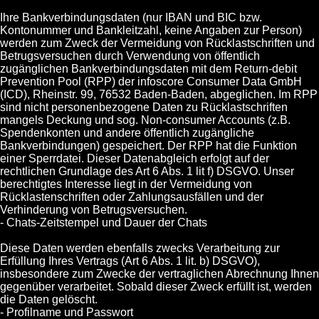
Ihre Bankverbindungsdaten (nur IBAN und BIC bzw.
Kontonummer und Bankleitzahl, keine Angaben zur Person)
werden zum Zweck der Vermeidung von Rücklastschriften und
Betrugsversuchen durch Verwendung von öffentlich
zugänglichen Bankverbindungsdaten mit dem Return-debit
Prevention Pool (RPP) der infoscore Consumer Data GmbH
(ICD), Rheinstr. 99, 76532 Baden-Baden, abgeglichen. Im RPP
sind nicht personenbezogene Daten zu Rücklastschriften
mangels Deckung und sog. Non-consumer Accounts (z.B.
Spendenkonten und andere öffentlich zugängliche
Bankverbindungen) gespeichert. Der RPP hat die Funktion
einer Sperrdatei. Dieser Datenabgleich erfolgt auf der
rechtlichen Grundlage des Art 6 Abs. 1 lit f) DSGVO. Unser
berechtigtes Interesse liegt in der Vermeidung von
Rücklastenschriften oder Zahlungsausfällen und der
Verhinderung von Betrugsversuchen.
- Chats-Zeitstempel und Dauer der Chats
Diese Daten werden ebenfalls zwecks Verarbeitung zur
Erfüllung Ihres Vertrags (Art 6 Abs. 1 lit. b) DSGVO),
insbesondere zum Zwecke der vertraglichen Abrechnung Ihnen
gegenüber verarbeitet. Sobald dieser Zweck erfüllt ist, werden
die Daten gelöscht.
- Profilname und Passwort