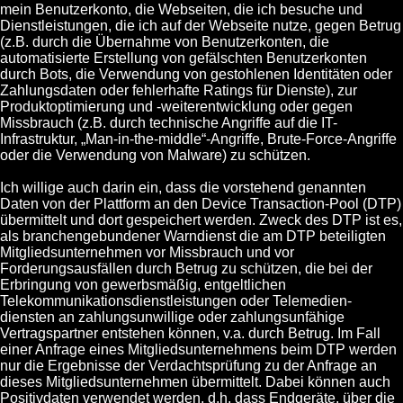
mein Benutzerkonto, die Webseiten, die ich besuche und
Dienstleistungen, die ich auf der Webseite nutze, gegen Betrug
(z.B. durch die Übernahme von Benutzerkonten, die
automatisierte Erstellung von gefälschten Benutzerkonten
durch Bots, die Verwendung von gestohlenen Identitäten oder
Zahlungsdaten oder fehlerhafte Ratings für Dienste), zur
Produktoptimierung und -weiterentwicklung oder gegen
Missbrauch (z.B. durch technische Angriffe auf die IT-
Infrastruktur, „Man-in-the-middle“-Angriffe, Brute-Force-Angriffe
oder die Verwendung von Malware) zu schützen.
Ich willige auch darin ein, dass die vorstehend genannten
Daten von der Plattform an den Device Transaction-Pool (DTP)
übermittelt und dort gespeichert werden. Zweck des DTP ist es,
als branchengebundener Warndienst die am DTP beteiligten
Mitgliedsunternehmen vor Missbrauch und vor
Forderungsausfällen durch Betrug zu schützen, die bei der
Erbringung von gewerbsmäßig, entgeltlichen
Telekommunikationsdienstleistungen oder Telemedien-
diensten an zahlungsunwillige oder zahlungsunfähige
Vertragspartner entstehen können, v.a. durch Betrug. Im Fall
einer Anfrage eines Mitgliedsunternehmens beim DTP werden
nur die Ergebnisse der Verdachtsprüfung zu der Anfrage an
dieses Mitgliedsunternehmen übermittelt. Dabei können auch
Positivdaten verwendet werden, d.h. dass Endgeräte, über die